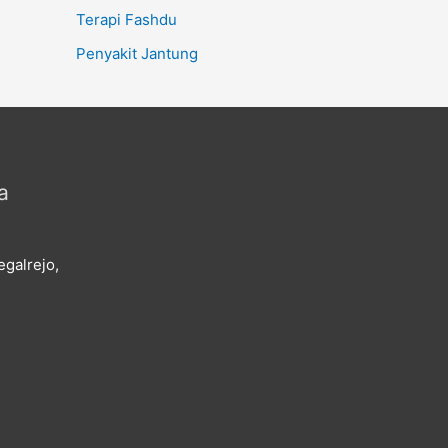
Terapi Fashdu
Penyakit Jantung
a
galrejo,