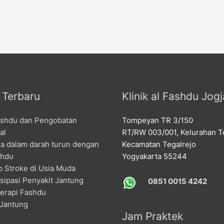
l Terbaru
Klinik al Fashdu Jogj
ashdu dan Pengobatan
Tompeyan TR 3/150
al
RT/RW 003/001, Kelurahan Te
la dalam darah turun dengan
Kecamatan Tegalrejo
shdu
Yogyakarta 55244
 Stroke di Usia Muda
sipasi Penyakit Jantung
0851 0015 4242
erapi Fashdu
 Jantung
Jam Praktek