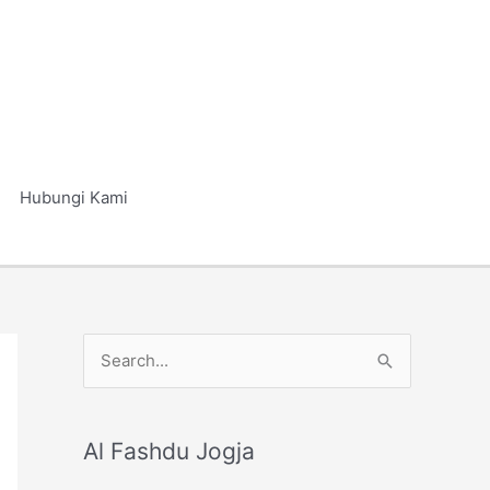
Hubungi Kami
S
e
a
r
Al Fashdu Jogja
c