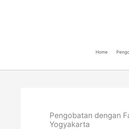
Skip
to
content
Home
Pengo
Pengobatan dengan Fa
Yogyakarta