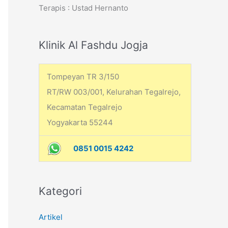
Terapis : Ustad Hernanto
h
f
o
Klinik Al Fashdu Jogja
r
:
Tompeyan TR 3/150
RT/RW 003/001, Kelurahan Tegalrejo,
Kecamatan Tegalrejo
Yogyakarta 55244
0851 0015 4242
Kategori
Artikel