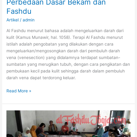
Perbedaan Dasar Bekam dan
Fashdu
Artikel
/
admin
Al Fashdu menurut bahasa adalah mengeluarkan darah dari
kulit (Kamus Munawir, hal. 1058). Terapi Al Fashdu menurut
istilah adalah pengobatan yang dilakukan dengan cara
mengeluarkan/mengosongkan darah dari pembuluh darah
vena (venesection) yang didalamnya terdapat sumbatan-
sumbatan yang merugikan tubuh, dengan cara pengikatan dan
pembukaan kecil pada kulit sehingga darah dalam pembuluh
darah vena dapat terdorong keluar.
Perbedaan
Read More »
Dasar
Bekam
dan
Fashdu