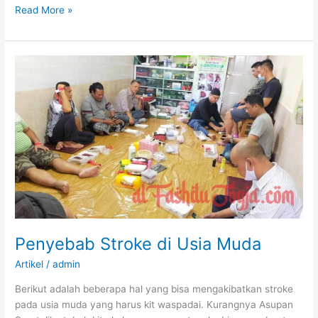
Terapi
Read More »
Fashdu
dan
Pengobatan
Tradisional
Penyebab Stroke di Usia Muda
Artikel
/
admin
Berikut adalah beberapa hal yang bisa mengakibatkan stroke
pada usia muda yang harus kit waspadai. Kurangnya Asupan