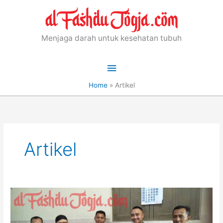
Skip
to
content
Menjaga darah untuk kesehatan tubuh
Main
Menu
Home
»
Artikel
Artikel