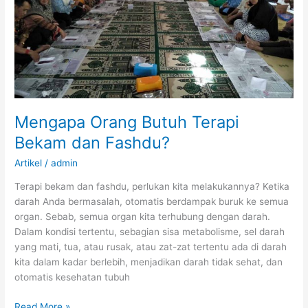
Mengapa Orang Butuh Terapi
Bekam dan Fashdu?
Artikel
/
admin
Terapi bekam dan fashdu, perlukan kita melakukannya? Ketika
darah Anda bermasalah, otomatis berdampak buruk ke semua
organ. Sebab, semua organ kita terhubung dengan darah.
Dalam kondisi tertentu, sebagian sisa metabolisme, sel darah
yang mati, tua, atau rusak, atau zat-zat tertentu ada di darah
kita dalam kadar berlebih, menjadikan darah tidak sehat, dan
otomatis kesehatan tubuh
Mengapa
Read More »