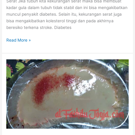
Serat Jika tubuh kita kekurangan serat maka bisa membuat
kadar gula dalam tubuh tidak stabil dan ini bisa mengakibatkan
muncul penyakit diabetes. Selain itu, kekurangan serat juga
bisa mengakibatkan kolesterol tinggi dan pada akhirnya
beresiko terkena stroke. Diabetes
Penyebab
Read More »
Stroke
di
Usia
Muda