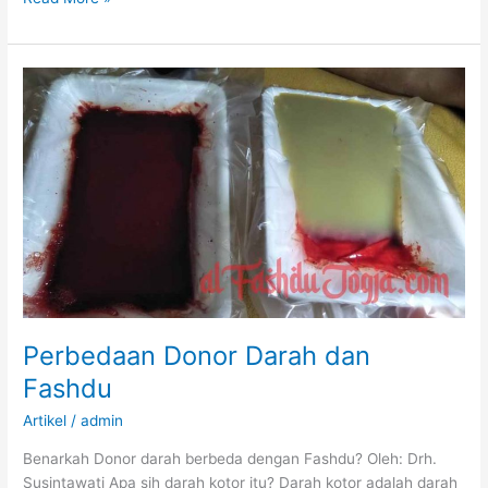
Orang
Butuh
Terapi
Bekam
dan
Fashdu?
Perbedaan Donor Darah dan
Fashdu
Artikel
/
admin
Benarkah Donor darah berbeda dengan Fashdu? Oleh: Drh.
Susintawati Apa sih darah kotor itu? Darah kotor adalah darah