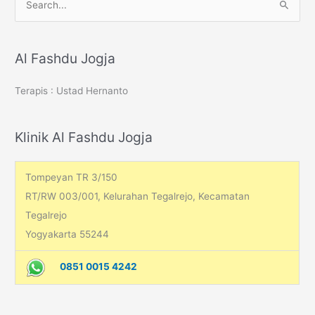
e
a
r
Al Fashdu Jogja
c
Terapis : Ustad Hernanto
h
f
o
Klinik Al Fashdu Jogja
r
:
Tompeyan TR 3/150
RT/RW 003/001, Kelurahan Tegalrejo, Kecamatan
Tegalrejo
Yogyakarta 55244
0851 0015 4242