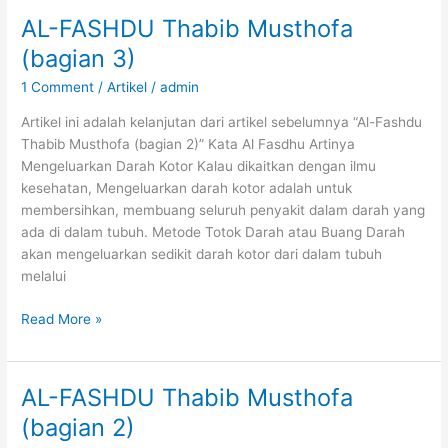
AL-FASHDU Thabib Musthofa
(bagian 3)
1 Comment
/
Artikel
/
admin
Artikel ini adalah kelanjutan dari artikel sebelumnya “Al-Fashdu
Thabib Musthofa (bagian 2)” Kata Al Fasdhu Artinya
Mengeluarkan Darah Kotor Kalau dikaitkan dengan ilmu
kesehatan, Mengeluarkan darah kotor adalah untuk
membersihkan, membuang seluruh penyakit dalam darah yang
ada di dalam tubuh. Metode Totok Darah atau Buang Darah
akan mengeluarkan sedikit darah kotor dari dalam tubuh
melalui
AL-
Read More »
FASHDU
Thabib
Musthofa
AL-FASHDU Thabib Musthofa
(bagian
(bagian 2)
3)