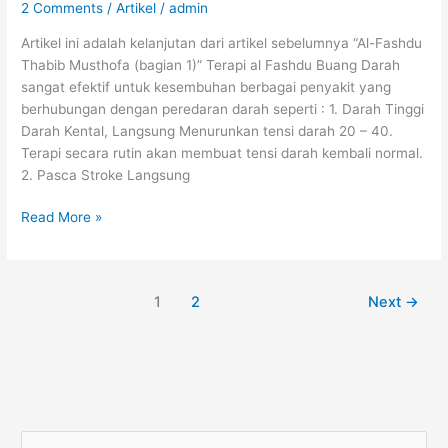
2 Comments
/
Artikel
/
admin
Artikel ini adalah kelanjutan dari artikel sebelumnya “Al-Fashdu
Thabib Musthofa (bagian 1)” Terapi al Fashdu Buang Darah
sangat efektif untuk kesembuhan berbagai penyakit yang
berhubungan dengan peredaran darah seperti : 1. Darah Tinggi
Darah Kental, Langsung Menurunkan tensi darah 20 – 40.
Terapi secara rutin akan membuat tensi darah kembali normal.
2. Pasca Stroke Langsung
AL-
Read More »
FASHDU
Thabib
Musthofa
1
2
Next
→
(bagian
2)
S