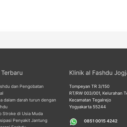
l Terbaru
Klinik al Fashdu Jogj
ashdu dan Pengobatan
Tompeyan TR 3/150
al
RT/RW 003/001, Kelurahan Te
la dalam darah turun dengan
Kecamatan Tegalrejo
shdu
Yogyakarta 55244
 Stroke di Usia Muda
sipasi Penyakit Jantung
0851 0015 4242