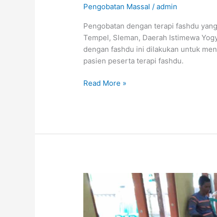
Pengobatan Massal
/
admin
Pengobatan dengan terapi fashdu yang
Tempel, Sleman, Daerah Istimewa Yogy
dengan fashdu ini dilakukan untuk men
pasien peserta terapi fashdu.
Terapi
Read More »
Fashdu
Massal
Lumbung
Zakat
di
Tempel
Sleman