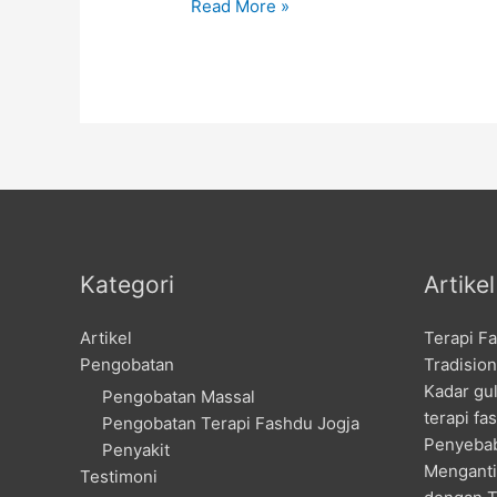
Fashdu
Read More »
Massal
di
Temanggung
Kategori
Artike
Artikel
Terapi F
Pengobatan
Tradision
Kadar gu
Pengobatan Massal
terapi fa
Pengobatan Terapi Fashdu Jogja
Penyebab
Penyakit
Menganti
Testimoni