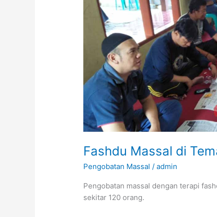
Fashdu Massal di Te
Pengobatan Massal
/
admin
Pengobatan massal dengan terapi fas
sekitar 120 orang.