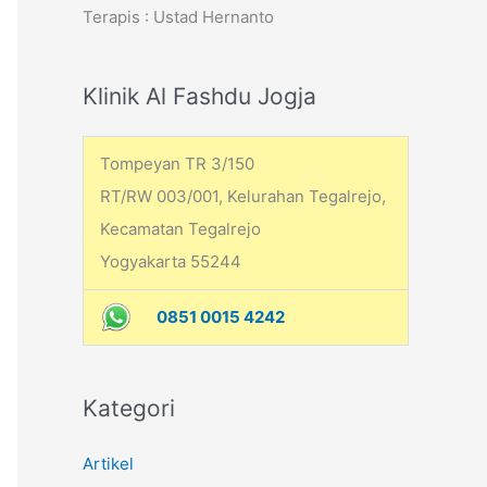
Terapis : Ustad Hernanto
h
f
o
Klinik Al Fashdu Jogja
r
:
Tompeyan TR 3/150
RT/RW 003/001, Kelurahan Tegalrejo,
Kecamatan Tegalrejo
Yogyakarta 55244
0851 0015 4242
Kategori
Artikel