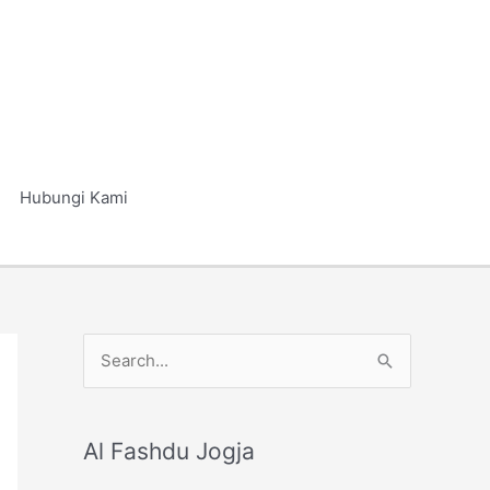
Hubungi Kami
S
e
a
r
Al Fashdu Jogja
c