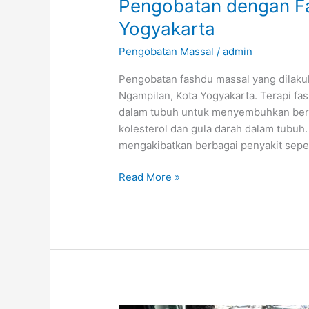
Pengobatan dengan Fa
Yogyakarta
Pengobatan Massal
/
admin
Pengobatan fashdu massal yang dilakuk
Ngampilan, Kota Yogyakarta. Terapi fa
dalam tubuh untuk menyembuhkan berb
kolesterol dan gula darah dalam tubuh.
mengakibatkan berbagai penyakit sepert
Pengobatan
Read More »
dengan
Fashdu
di
Ngampilan,
Yogyakarta