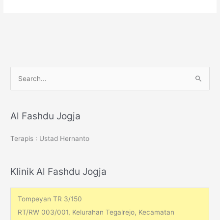
S
e
a
r
Al Fashdu Jogja
c
Terapis : Ustad Hernanto
h
f
o
Klinik Al Fashdu Jogja
r
:
Tompeyan TR 3/150
RT/RW 003/001, Kelurahan Tegalrejo, Kecamatan