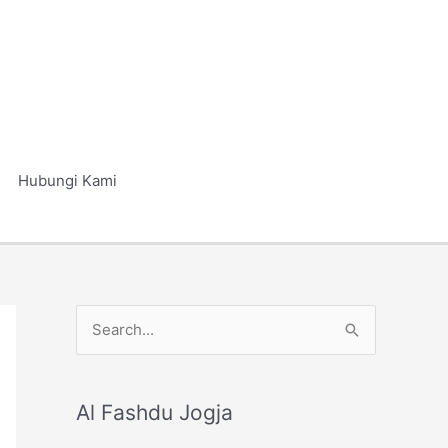
Hubungi Kami
S
e
a
r
Al Fashdu Jogja
c