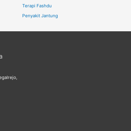
Terapi Fashdu
Penyakit Jantung
a
galrejo,