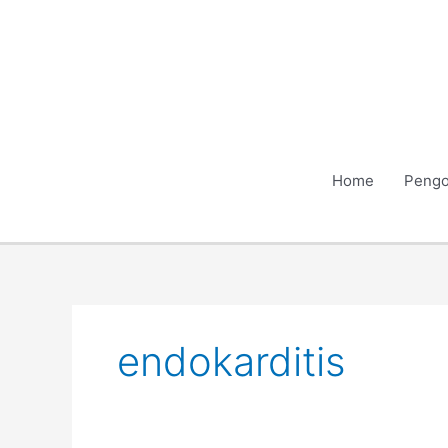
Skip
to
content
Home
Pengo
endokarditis