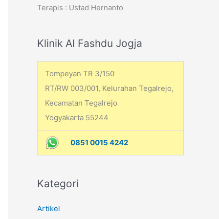
Terapis : Ustad Hernanto
h
f
o
Klinik Al Fashdu Jogja
r
:
Tompeyan TR 3/150
RT/RW 003/001, Kelurahan Tegalrejo,
Kecamatan Tegalrejo
Yogyakarta 55244
0851 0015 4242
Kategori
Artikel