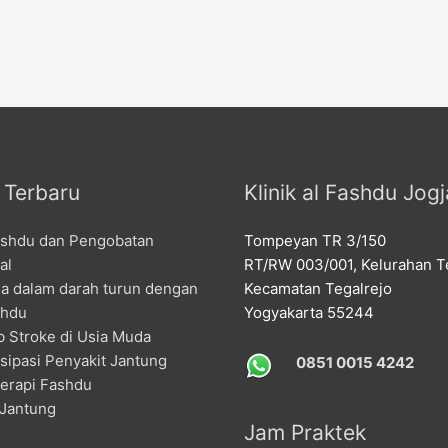
l Terbaru
Klinik al Fashdu Jogj
ashdu dan Pengobatan
Tompeyan TR 3/150
al
RT/RW 003/001, Kelurahan Te
la dalam darah turun dengan
Kecamatan Tegalrejo
shdu
Yogyakarta 55244
 Stroke di Usia Muda
sipasi Penyakit Jantung
0851 0015 4242
erapi Fashdu
 Jantung
Jam Praktek