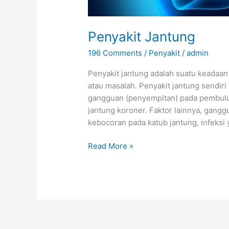
Penyakit Jantung
196 Comments
/
Penyakit
/
admin
Penyakit jantung adalah suatu keadaa
atau masalah. Penyakit jantung sendiri 
gangguan (penyempitan) pada pembuluh
jantung koroner. Faktor lainnya, gangg
kebocoran pada katub jantung, infeksi y
Penyakit
Read More »
Jantung