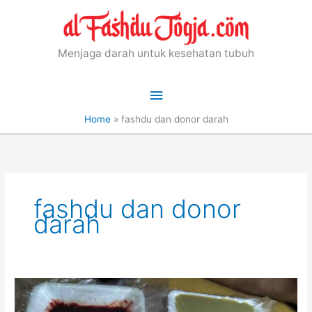
Skip
to
content
Menjaga darah untuk kesehatan tubuh
Main
Menu
Home
»
fashdu dan donor darah
fashdu dan donor
darah