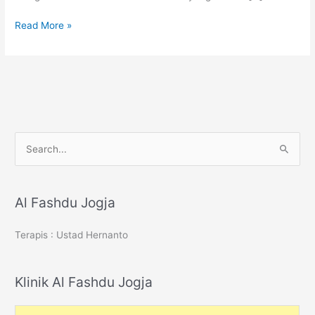
Perbedaan
Read More »
Donor
Darah
dan
Fashdu
S
e
a
r
Al Fashdu Jogja
c
Terapis : Ustad Hernanto
h
f
o
Klinik Al Fashdu Jogja
r
: