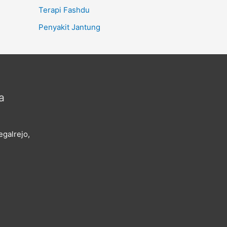
Terapi Fashdu
Penyakit Jantung
a
galrejo,