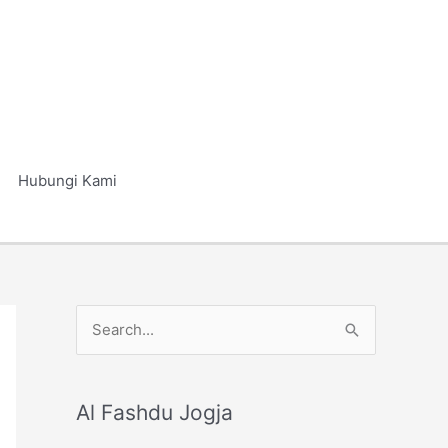
Hubungi Kami
S
e
a
r
Al Fashdu Jogja
c