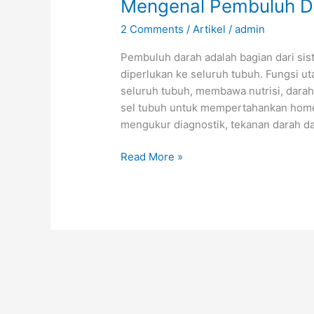
Mengenal Pembuluh D
2 Comments
/
Artikel
/
admin
Pembuluh darah adalah bagian dari sis
diperlukan ke seluruh tubuh. Fungsi 
seluruh tubuh, membawa nutrisi, darah,
sel tubuh untuk mempertahankan home
mengukur diagnostik, tekanan darah d
Mengenal
Read More »
Pembuluh
Darah
Manusia