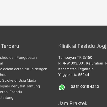
l Terbaru
Klinik al Fashdu Jogj
ashdu dan Pengobatan
Tompeyan TR 3/150
al
RT/RW 003/001, Kelurahan Te
la dalam darah turun dengan
Kecamatan Tegalrejo
shdu
Yogyakarta 55244
 Stroke di Usia Muda
sipasi Penyakit Jantung
0851 0015 4242
erapi Fashdu
 Jantung
Jam Praktek