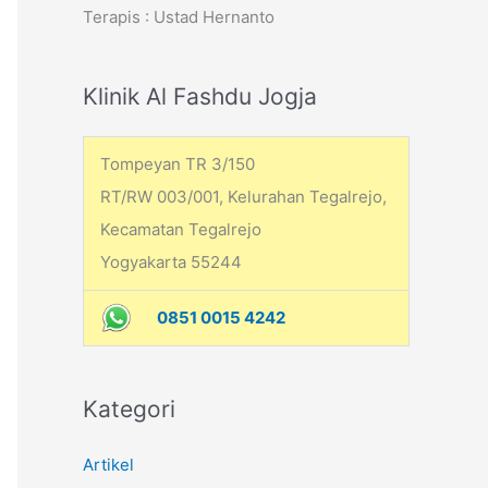
Terapis : Ustad Hernanto
h
f
o
Klinik Al Fashdu Jogja
r
:
Tompeyan TR 3/150
RT/RW 003/001, Kelurahan Tegalrejo,
Kecamatan Tegalrejo
Yogyakarta 55244
0851 0015 4242
Kategori
Artikel