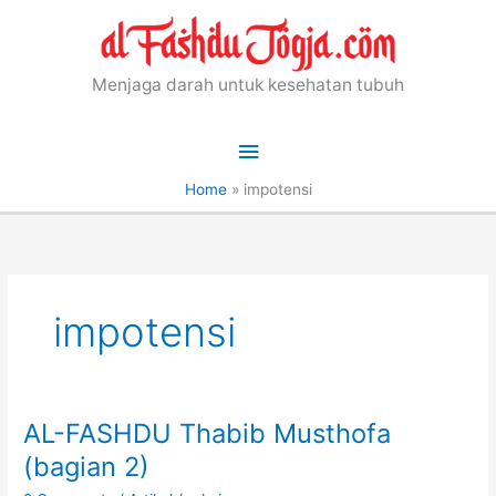
Skip
to
content
Menjaga darah untuk kesehatan tubuh
Main
Menu
Home
»
impotensi
impotensi
AL-FASHDU Thabib Musthofa
(bagian 2)