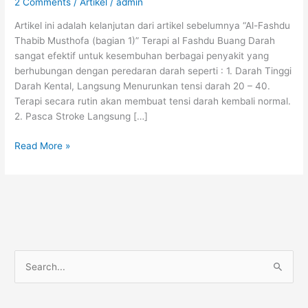
2 Comments
/
Artikel
/
admin
Artikel ini adalah kelanjutan dari artikel sebelumnya “Al-Fashdu
Thabib Musthofa (bagian 1)” Terapi al Fashdu Buang Darah
sangat efektif untuk kesembuhan berbagai penyakit yang
berhubungan dengan peredaran darah seperti : 1. Darah Tinggi
Darah Kental, Langsung Menurunkan tensi darah 20 – 40.
Terapi secara rutin akan membuat tensi darah kembali normal.
2. Pasca Stroke Langsung […]
AL-
Read More »
FASHDU
Thabib
Musthofa
(bagian
2)
S
e
a