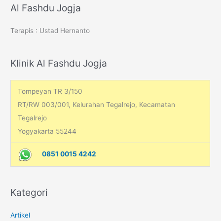
r
Al Fashdu Jogja
c
Terapis : Ustad Hernanto
h
f
o
Klinik Al Fashdu Jogja
r
:
Tompeyan TR 3/150
RT/RW 003/001, Kelurahan Tegalrejo, Kecamatan
Tegalrejo
Yogyakarta 55244
0851 0015 4242
Kategori
Artikel