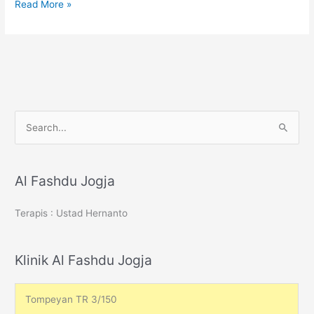
Kolesterol
Read More »
S
e
a
r
Al Fashdu Jogja
c
Terapis : Ustad Hernanto
h
f
o
Klinik Al Fashdu Jogja
r
:
Tompeyan TR 3/150