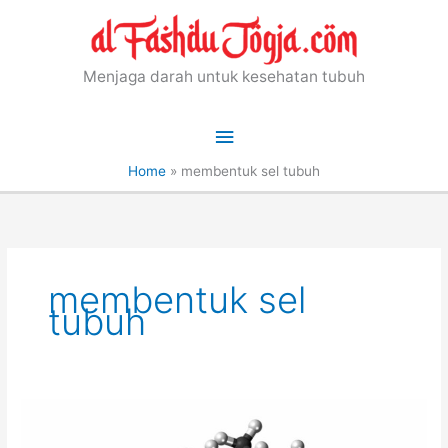
Skip
to
content
Menjaga darah untuk kesehatan tubuh
Main
Menu
Home
»
membentuk sel tubuh
membentuk sel
tubuh