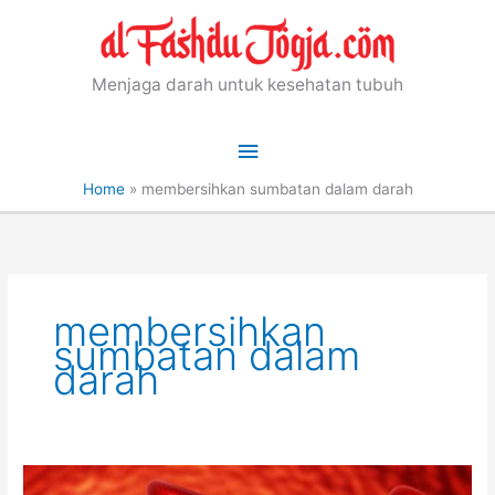
Skip
to
content
Menjaga darah untuk kesehatan tubuh
Main
Menu
Home
»
membersihkan sumbatan dalam darah
membersihkan
sumbatan dalam
darah