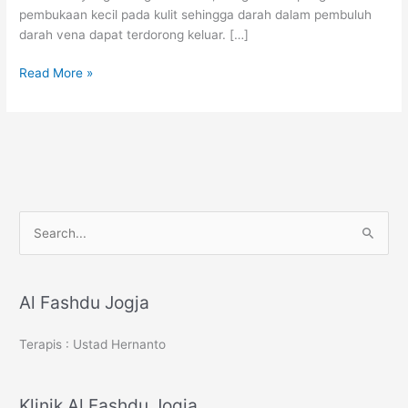
pembukaan kecil pada kulit sehingga darah dalam pembuluh
darah vena dapat terdorong keluar. […]
Perbedaan
Read More »
Dasar
Bekam
dan
Fashdu
S
e
a
r
Al Fashdu Jogja
c
Terapis : Ustad Hernanto
h
f
o
Klinik Al Fashdu Jogja