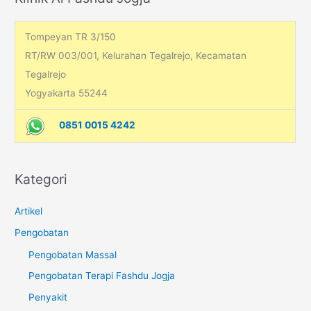
r
:
Tompeyan TR 3/150
RT/RW 003/001, Kelurahan Tegalrejo, Kecamatan
Tegalrejo
Yogyakarta 55244
0851 0015 4242
Kategori
Artikel
Pengobatan
Pengobatan Massal
Pengobatan Terapi Fashdu Jogja
Penyakit