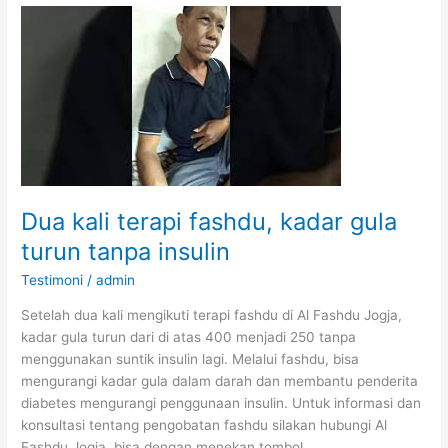
darah
turun
dengan
terapi
fashdu
Dua kali terapi fashdu, kadar gula
turun tanpa insulin
Testimoni
/
admin
Setelah dua kali mengikuti terapi fashdu di Al Fashdu Jogja,
kadar gula turun dari di atas 400 menjadi 250 tanpa
menggunakan suntik insulin lagi. Melalui fashdu, bisa
mengurangi kadar gula dalam darah dan membantu penderita
diabetes mengurangi penggunaan insulin. Untuk informasi dan
konsultasi tentang pengobatan fashdu silakan hubungi Al
Fashdu Jogja, bisa dengan menekan tombol