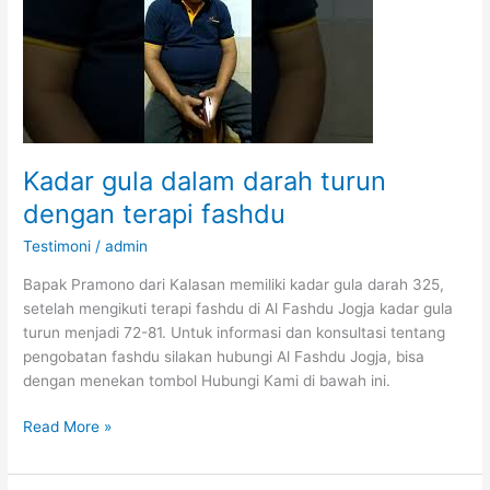
Kadar gula dalam darah turun
dengan terapi fashdu
Testimoni
/
admin
Bapak Pramono dari Kalasan memiliki kadar gula darah 325,
setelah mengikuti terapi fashdu di Al Fashdu Jogja kadar gula
turun menjadi 72-81. Untuk informasi dan konsultasi tentang
pengobatan fashdu silakan hubungi Al Fashdu Jogja, bisa
dengan menekan tombol Hubungi Kami di bawah ini.
Kadar
Read More »
gula
dalam