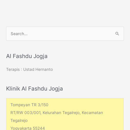
Musthofa
(bagian
2)
S
e
a
r
Al Fashdu Jogja
c
Terapis : Ustad Hernanto
h
f
o
Klinik Al Fashdu Jogja
r
:
Tompeyan TR 3/150
RT/RW 003/001, Kelurahan Tegalrejo, Kecamatan
Tegalrejo
Yogyakarta 55244