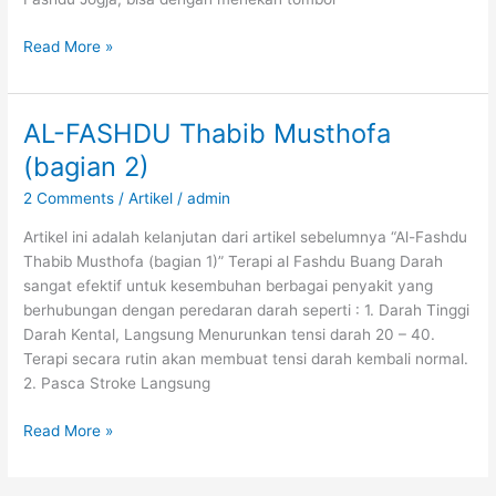
Dua
Read More »
kali
terapi
fashdu,
AL-FASHDU Thabib Musthofa
kadar
(bagian 2)
gula
turun
2 Comments
/
Artikel
/
admin
tanpa
Artikel ini adalah kelanjutan dari artikel sebelumnya “Al-Fashdu
insulin
Thabib Musthofa (bagian 1)” Terapi al Fashdu Buang Darah
sangat efektif untuk kesembuhan berbagai penyakit yang
berhubungan dengan peredaran darah seperti : 1. Darah Tinggi
Darah Kental, Langsung Menurunkan tensi darah 20 – 40.
Terapi secara rutin akan membuat tensi darah kembali normal.
2. Pasca Stroke Langsung
AL-
Read More »
FASHDU
Thabib