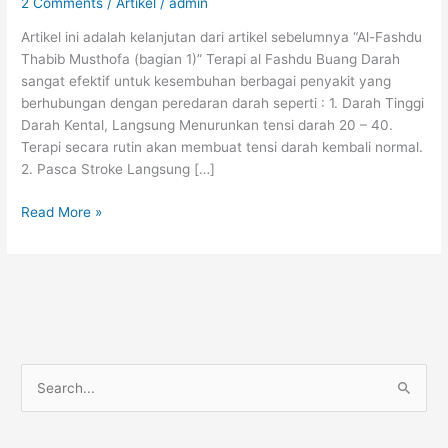
2 Comments
/
Artikel
/
admin
Artikel ini adalah kelanjutan dari artikel sebelumnya “Al-Fashdu
Thabib Musthofa (bagian 1)” Terapi al Fashdu Buang Darah
sangat efektif untuk kesembuhan berbagai penyakit yang
berhubungan dengan peredaran darah seperti : 1. Darah Tinggi
Darah Kental, Langsung Menurunkan tensi darah 20 – 40.
Terapi secara rutin akan membuat tensi darah kembali normal.
2. Pasca Stroke Langsung […]
AL-
Read More »
FASHDU
Thabib
Musthofa
(bagian
2)
S
e
a