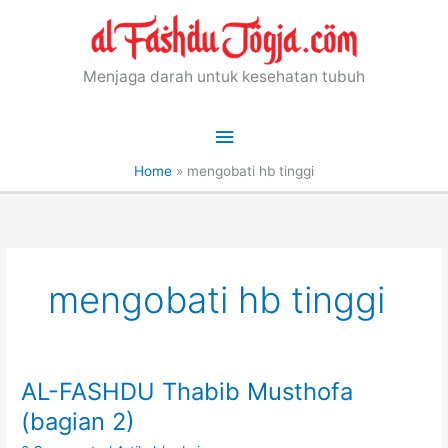
Skip
to
content
Menjaga darah untuk kesehatan tubuh
Main
Menu
Home
»
mengobati hb tinggi
mengobati hb tinggi
AL-FASHDU Thabib Musthofa
(bagian 2)