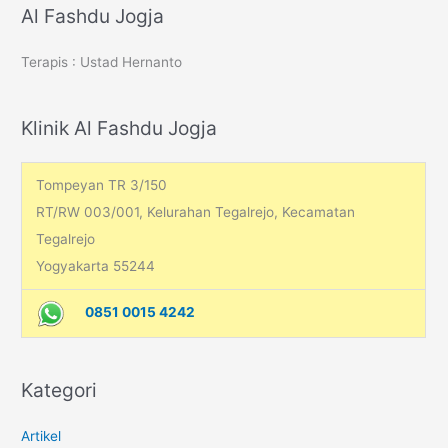
r
Al Fashdu Jogja
c
Terapis : Ustad Hernanto
h
f
o
Klinik Al Fashdu Jogja
r
:
Tompeyan TR 3/150
RT/RW 003/001, Kelurahan Tegalrejo, Kecamatan
Tegalrejo
Yogyakarta 55244
0851 0015 4242
Kategori
Artikel