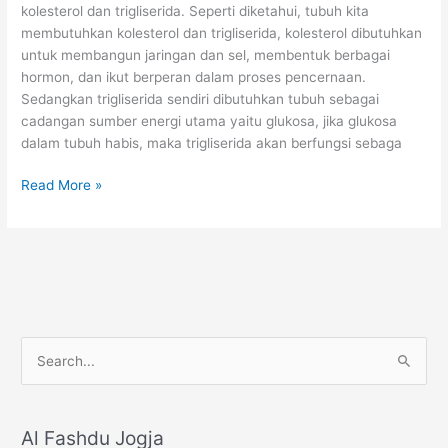
kolesterol dan trigliserida. Seperti diketahui, tubuh kita
membutuhkan kolesterol dan trigliserida, kolesterol dibutuhkan
untuk membangun jaringan dan sel, membentuk berbagai
hormon, dan ikut berperan dalam proses pencernaan.
Sedangkan trigliserida sendiri dibutuhkan tubuh sebagai
cadangan sumber energi utama yaitu glukosa, jika glukosa
dalam tubuh habis, maka trigliserida akan berfungsi sebaga
Kolesterol
Read More »
Tinggi
dan
Trigliserida
Tinggi
S
e
a
r
Al Fashdu Jogja