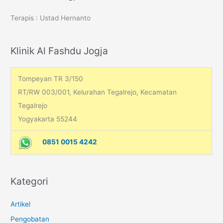
c
Terapis : Ustad Hernanto
h
f
o
Klinik Al Fashdu Jogja
r
:
Tompeyan TR 3/150
RT/RW 003/001, Kelurahan Tegalrejo, Kecamatan
Tegalrejo
Yogyakarta 55244
0851 0015 4242
Kategori
Artikel
Pengobatan