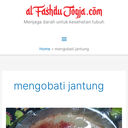
Skip
to
content
Menjaga darah untuk kesehatan tubuh
Main
Menu
Home
»
mengobati jantung
mengobati jantung