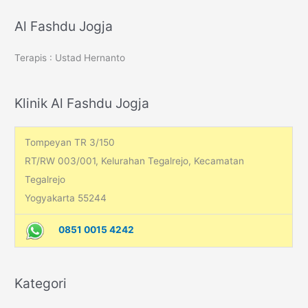
a
r
Al Fashdu Jogja
c
Terapis : Ustad Hernanto
h
f
o
Klinik Al Fashdu Jogja
r
:
Tompeyan TR 3/150
RT/RW 003/001, Kelurahan Tegalrejo, Kecamatan
Tegalrejo
Yogyakarta 55244
0851 0015 4242
Kategori