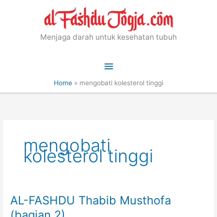
Skip
to
content
Menjaga darah untuk kesehatan tubuh
Main
Menu
Home
»
mengobati kolesterol tinggi
mengobati
kolesterol tinggi
AL-FASHDU Thabib Musthofa
(bagian 2)