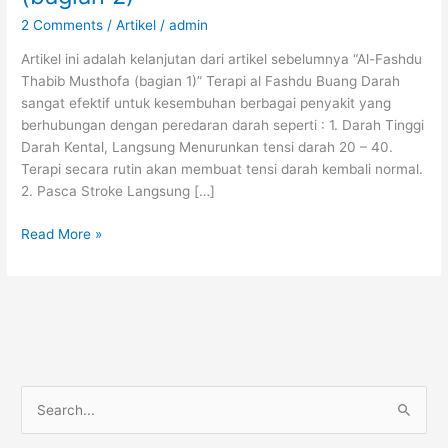
2 Comments
/
Artikel
/
admin
Artikel ini adalah kelanjutan dari artikel sebelumnya “Al-Fashdu
Thabib Musthofa (bagian 1)” Terapi al Fashdu Buang Darah
sangat efektif untuk kesembuhan berbagai penyakit yang
berhubungan dengan peredaran darah seperti : 1. Darah Tinggi
Darah Kental, Langsung Menurunkan tensi darah 20 – 40.
Terapi secara rutin akan membuat tensi darah kembali normal.
2. Pasca Stroke Langsung […]
AL-
Read More »
FASHDU
Thabib
Musthofa
(bagian
2)
S
e