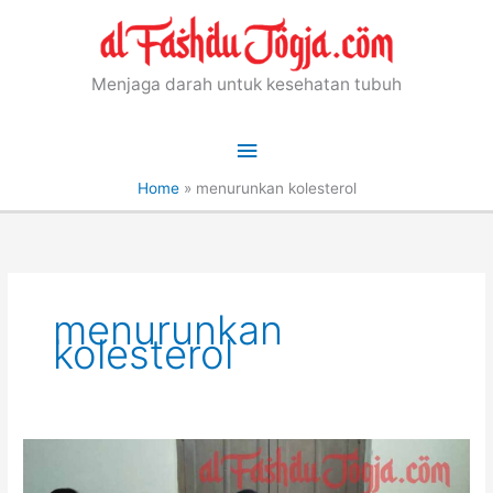
Skip
to
content
Menjaga darah untuk kesehatan tubuh
Main
Menu
Home
»
menurunkan kolesterol
menurunkan
kolesterol