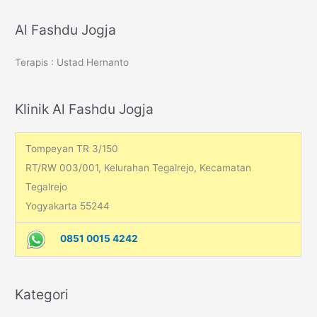
a
r
Al Fashdu Jogja
c
Terapis : Ustad Hernanto
h
f
o
Klinik Al Fashdu Jogja
r
:
Tompeyan TR 3/150
RT/RW 003/001, Kelurahan Tegalrejo, Kecamatan
Tegalrejo
Yogyakarta 55244
0851 0015 4242
Kategori