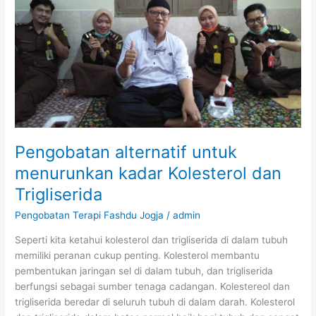
Pengobatan alternatif untuk
menurunkan kadar Kolesterol dan
Trigliserida
Pengobatan Terapi Fashdu Jogja
/
admin
Seperti kita ketahui kolesterol dan trigliserida di dalam tubuh
memiliki peranan cukup penting. Kolesterol membantu
pembentukan jaringan sel di dalam tubuh, dan trigliserida
berfungsi sebagai sumber tenaga cadangan. Kolestereol dan
trigliserida beredar di seluruh tubuh di dalam darah. Kolesterol