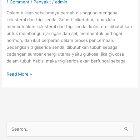
1 Comment
/
Penyakit
/
admin
Dalam tulisan sebelumnya pernah disinggung mengenai
kolesterol dan trigliserida. Seperti diketahui, tubuh kita
membutuhkan kolesterol dan trigliserida, kolesterol dibutuhkan
untuk membangun jaringan dan sel, membentuk berbagai
hormon, dan ikut berperan dalam proses pencernaan.
Sedangkan trigliserida sendiri dibutuhkan tubuh sebagai
cadangan sumber energi utama yaitu glukosa, jika glukosa
dalam tubuh habis, maka trigliserida akan berfungsi sebaga
Kolesterol
Read More »
Tinggi
dan
Trigliserida
Tinggi
S
e