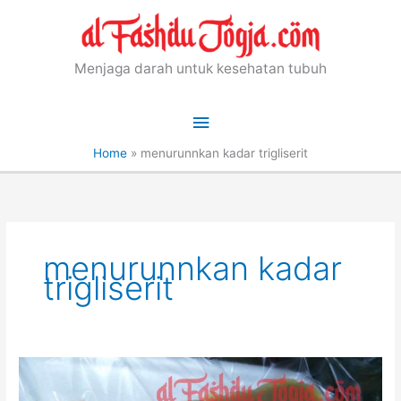
Skip
to
content
Menjaga darah untuk kesehatan tubuh
Main
Menu
Home
»
menurunnkan kadar trigliserit
menurunnkan kadar
trigliserit