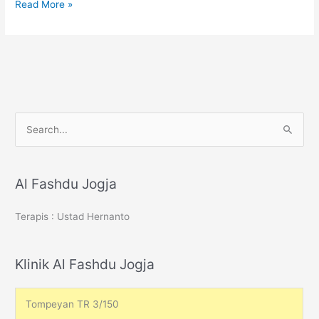
Stroke
Read More »
S
e
a
r
Al Fashdu Jogja
c
Terapis : Ustad Hernanto
h
f
o
Klinik Al Fashdu Jogja
r
:
Tompeyan TR 3/150