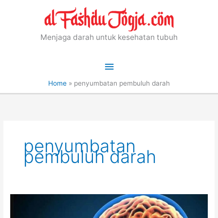
Skip
to
content
Menjaga darah untuk kesehatan tubuh
Main
Menu
Home
»
penyumbatan pembuluh darah
penyumbatan
pembuluh darah