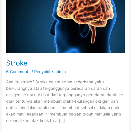
Stroke
6 Comments
/
Penyakit
/
admin
Apa itu stroke? Stroke dalam artian sederhana yaitu
berkurangnya atau terganggunya peredaran darah dan
oksigen ke otak. Akibat dari terganggunya peredaran darah ke
otak tentunya akan membuat otak kekurangan oksigen dan
nutrisi lain dalam otak dan ini membuat sel-sel di dalam otak
akan mati. Keadaan ini membuat bagian tubuh manusia yang
dikendalikan otak tidak bisa […]