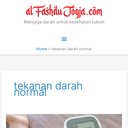
Skip
to
content
Menjaga darah untuk kesehatan tubuh
Main
Menu
Home
»
tekanan darah normal
tekanan darah
normal