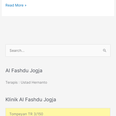
Hipertensi
Read More »
S
e
a
r
Al Fashdu Jogja
c
Terapis : Ustad Hernanto
h
f
o
Klinik Al Fashdu Jogja
r
:
Tompeyan TR 3/150