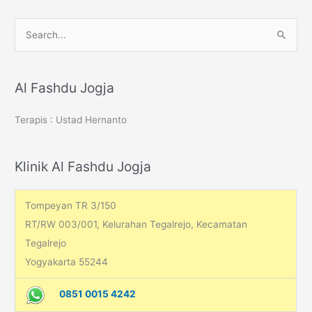
S
e
a
r
Al Fashdu Jogja
c
Terapis : Ustad Hernanto
h
f
o
Klinik Al Fashdu Jogja
r
:
Tompeyan TR 3/150
RT/RW 003/001, Kelurahan Tegalrejo, Kecamatan
Tegalrejo
Yogyakarta 55244
0851 0015 4242