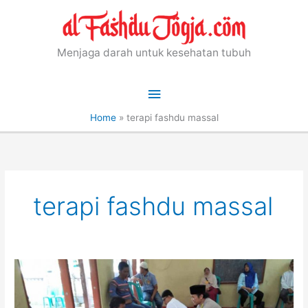
Skip
to
content
Menjaga darah untuk kesehatan tubuh
Main
Menu
Home
»
terapi fashdu massal
terapi fashdu massal