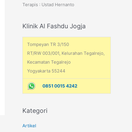
Terapis : Ustad Hernanto
h
f
o
Klinik Al Fashdu Jogja
r
:
Tompeyan TR 3/150
RT/RW 003/001, Kelurahan Tegalrejo,
Kecamatan Tegalrejo
Yogyakarta 55244
0851 0015 4242
Kategori
Artikel