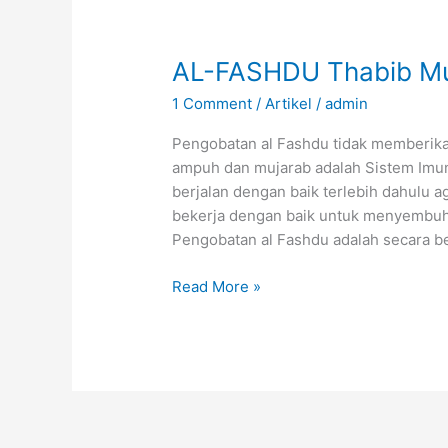
AL-FASHDU Thabib Mus
1 Comment
/
Artikel
/
admin
Pengobatan al Fashdu tidak memberika
ampuh dan mujarab adalah Sistem Imu
berjalan dengan baik terlebih dahulu 
bekerja dengan baik untuk menyembuh
Pengobatan al Fashdu adalah secara b
AL-
Read More »
FASHDU
Thabib
Musthofa
(bagian
1)