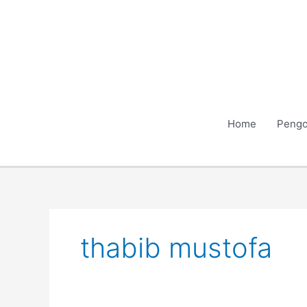
Skip
to
content
Home
Pengo
thabib mustofa