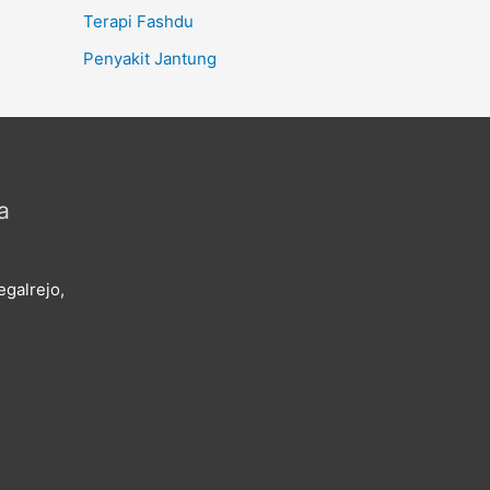
Terapi Fashdu
Penyakit Jantung
a
galrejo,