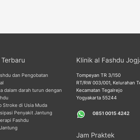
l Terbaru
Klinik al Fashdu Jogj
ashdu dan Pengobatan
Tompeyan TR 3/150
al
RT/RW 003/001, Kelurahan Te
la dalam darah turun dengan
Kecamatan Tegalrejo
shdu
Yogyakarta 55244
 Stroke di Usia Muda
sipasi Penyakit Jantung
0851 0015 4242
erapi Fashdu
 Jantung
Jam Praktek