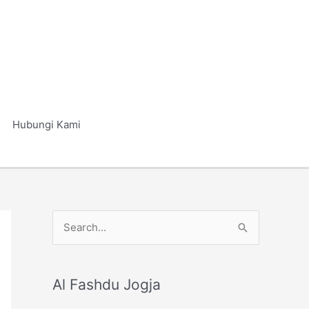
Hubungi Kami
S
e
a
r
Al Fashdu Jogja
c