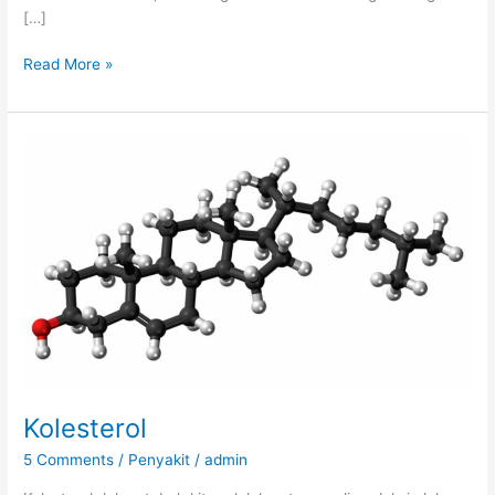
[…]
Kolesterol
Read More »
Tinggi
dan
Trigliserida
Tinggi
Kolesterol
5 Comments
/
Penyakit
/
admin