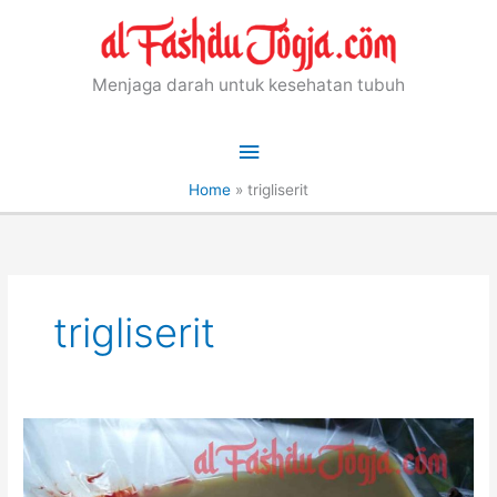
Skip
to
content
Menjaga darah untuk kesehatan tubuh
Main
Menu
Home
»
trigliserit
trigliserit