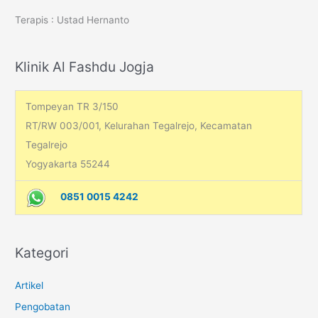
c
Terapis : Ustad Hernanto
h
f
o
Klinik Al Fashdu Jogja
r
:
Tompeyan TR 3/150
RT/RW 003/001, Kelurahan Tegalrejo, Kecamatan
Tegalrejo
Yogyakarta 55244
0851 0015 4242
Kategori
Artikel
Pengobatan