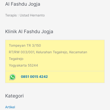
r
Al Fashdu Jogja
c
Terapis : Ustad Hernanto
h
f
o
Klinik Al Fashdu Jogja
r
:
Tompeyan TR 3/150
RT/RW 003/001, Kelurahan Tegalrejo, Kecamatan
Tegalrejo
Yogyakarta 55244
0851 0015 4242
Kategori
Artikel