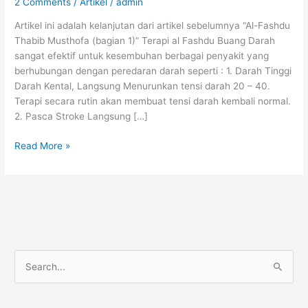
2 Comments
/
Artikel
/
admin
Artikel ini adalah kelanjutan dari artikel sebelumnya “Al-Fashdu
Thabib Musthofa (bagian 1)” Terapi al Fashdu Buang Darah
sangat efektif untuk kesembuhan berbagai penyakit yang
berhubungan dengan peredaran darah seperti : 1. Darah Tinggi
Darah Kental, Langsung Menurunkan tensi darah 20 – 40.
Terapi secara rutin akan membuat tensi darah kembali normal.
2. Pasca Stroke Langsung […]
AL-
Read More »
FASHDU
Thabib
Musthofa
(bagian
2)
S
e
a