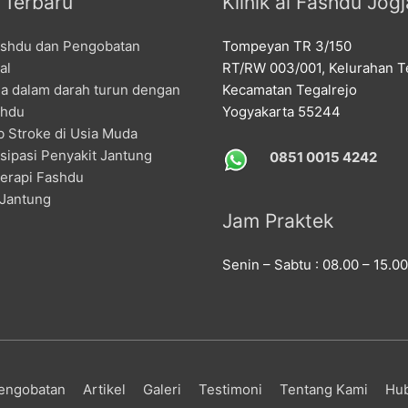
l Terbaru
Klinik al Fashdu Jogj
ashdu dan Pengobatan
Tompeyan TR 3/150
al
RT/RW 003/001, Kelurahan Te
la dalam darah turun dengan
Kecamatan Tegalrejo
shdu
Yogyakarta 55244
 Stroke di Usia Muda
sipasi Penyakit Jantung
0851 0015 4242
erapi Fashdu
 Jantung
Jam Praktek
Senin – Sabtu : 08.00 – 15.0
engobatan
Artikel
Galeri
Testimoni
Tentang Kami
Hub