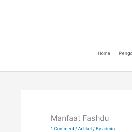
Skip
to
content
Home
Pengo
Manfaat Fashdu
1 Comment
/
Artikel
/ By
admin