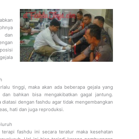
babkan
ohnya
an
engan
posisi
ejala
h
erlalu tinggi, maka akan ada beberapa gejala yang
an dan bahkan bisa mengakibatkan gagal jantung.
isa diatasi dengan fashdu agar tidak mengembangkan
as, hati dan juga reproduksi.
luruh
 terapi fashdu ini secara teratur maka kesehatan