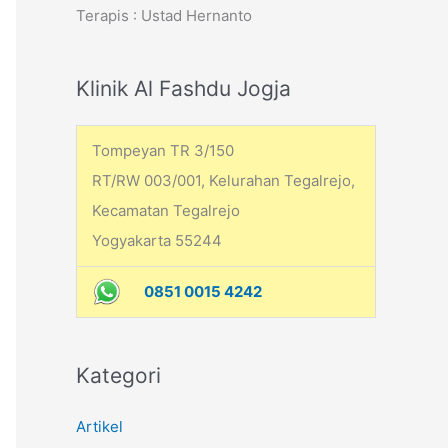
Terapis : Ustad Hernanto
h
f
o
Klinik Al Fashdu Jogja
r
:
Tompeyan TR 3/150
RT/RW 003/001, Kelurahan Tegalrejo,
Kecamatan Tegalrejo
Yogyakarta 55244
0851 0015 4242
Kategori
Artikel