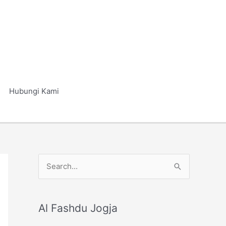
Hubungi Kami
S
e
a
r
Al Fashdu Jogja
c