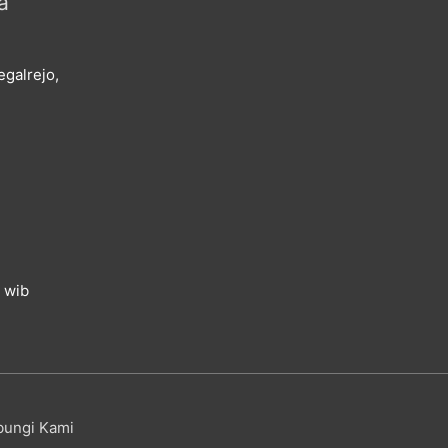
a
galrejo,
0 wib
ungi Kami